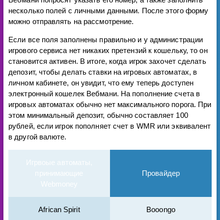
несколько полей с личными данными. После этого форму
можно отправлять на рассмотрение.
Если все поля заполнены правильно и у администрации
игрового сервиса нет никаких претензий к кошельку, то он
становится активен. В итоге, когда игрок захочет сделать
депозит, чтобы делать ставки на игровых автоматах, в
личном кабинете, он увидит, что ему теперь доступен
электронный кошелек Вебмани. На пополнение счета в
игровых автоматах обычно нет максимального порога. При
этом минимальный депозит, обычно составляет 100
рублей, если игрок пополняет счет в WMR или эквивалент
в другой валюте.
Игрвоые автоматы,
принимающие
Провайдер
Webmoney
African Spirit
Booongo