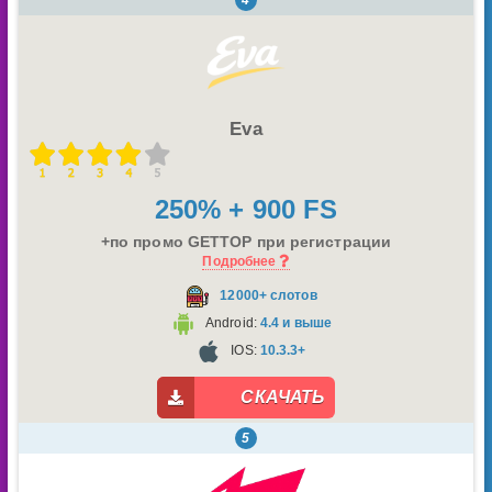
4
MasterCard
Сбербанк
Eva
250% + 900 FS
+по промо GETTOP при регистрации
Подробнее
Вейджер:
12000+ слотов
Минимальный
Android:
4.4 и выше
депозит:
IOS:
10.3.3+
СКАЧАТЬ
Способы
ввода:
5
Сбербанк
MasterCard
VISA