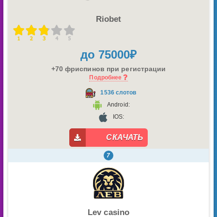
Riobet
до 75000₽
+70 фриспинов при регистрации
Подробнее
Вейджер:
1536 слотов
Минимальный
Android:
депозит:
IOS:
Способы
СКАЧАТЬ
ввода:
Yandex
7
деньги
Webmoney
VISA
MasterCard
QIWI
Сбербанк
PayPal
Lev casino