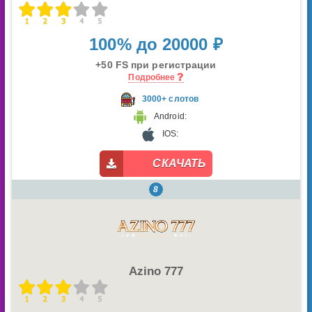
Privat24
100% до 20000 ₽
+50 FS при регистрации
Подробнее
Вейджер:
3000+ слотов
Минимальный
Android:
депозит:
IOS:
СКАЧАТЬ
Способы
ввода:
8
Сбербанк
MasterCard
VISA
QIWI
Yandex
деньги
Azino 777