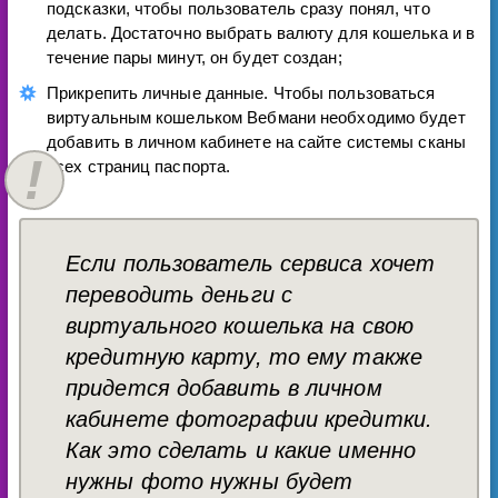
подсказки, чтобы пользователь сразу понял, что
делать. Достаточно выбрать валюту для кошелька и в
течение пары минут, он будет создан;
Прикрепить личные данные. Чтобы пользоваться
виртуальным кошельком Вебмани необходимо будет
добавить в личном кабинете на сайте системы сканы
всех страниц паспорта.
Если пользователь сервиса хочет
переводить деньги с
виртуального кошелька на свою
кредитную карту, то ему также
придется добавить в личном
кабинете фотографии кредитки.
Как это сделать и какие именно
нужны фото нужны будет