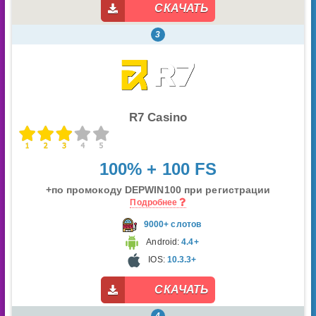
СКАЧАТЬ
Способы
ввода:
3
Сбербанк
MasterCard
VISA
R7 Casino
100% + 100 FS
+по промокоду DEPWIN100 при регистрации
Подробнее
Вейджер:
9000+ слотов
Минимальный
Android:
4.4+
депозит:
IOS:
10.3.3+
Способы
СКАЧАТЬ
ввода:
VISA