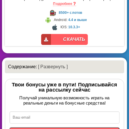
Подробнее
Вейджер:
8500+ слотов
Минимальный
Android:
4.4 и выше
депозит:
IOS:
10.3.3+
Способы
СКАЧАТЬ
ввода:
Сбербанк
MasterCard
VISA
Содержание:
[ Развернуть ]
Твои бонусы уже в пути! Подписывайся
на рассылку сейчас
Получай уникальную возможность играть на
реальные деньги на бонусные средства!