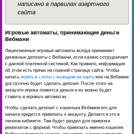
написано в парвилах азартного
сайта
Игровые автоматы, принимающие деньги
Вебмани
Лицензионные игровые автоматы всегда принимают
денежные депозиты с Вебмани, если казино сотрудничает
с данной платежной системой. Как правило, информация
об этом есть прямо на главной странице сайта. Чтобы
начать
играть в слоты с выводом на карту
или на Вебмани
достаточно будет сделать депозит. После этого на
аккаунте игрока появятся деньги и их можно будет
ставить в игровых автоматах.
Чтобы сделать депозит с кошелька Вебмани его для
начала придется привязать к аккаунту. Делается это в
личном кабинете. Там будет раздел для привязки
реквизитов с формой. Чтобы привязать именно кошелек
Вебмани попросят указать его номер, а также заполнить