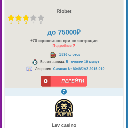
Riobet
до 75000₽
+70 фриспинов при регистрации
Подробнее
Вейджер:
1536 слотов
Минимальный
Время вывода:
В течении 10 минут
депозит:
Лицензия:
Curacao № 8048/JAZ 2015-010
Способы
ПЕРЕЙТИ
ввода:
Yandex
7
деньги
Webmoney
VISA
MasterCard
QIWI
Сбербанк
PayPal
Lev casino