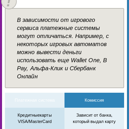
В зависимости от игрового
сервиса платежные системы
могут отличаться. Например, с
некоторых игровых автоматов
можно вывести деньги
использовать еще Wallet One, B
Pay, Альфа-Клик и Сбербанк
Онлайн
Платежная система
Комиссия
Кредитныекарты
Зависит от банка,
VISA/MasterCard
который выдал карту