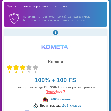
Лучшие казино с игровыми автоматами
Автоматы на предложенных сайтах поддерживают
большинство популярных платежных систем
1
Kometa
100% + 100 FS
+по промокоду DEPWIN100 при регистрации
Подробнее
Вейджер:
9000+ слотов
Минимальный
Время вывода:
До 3-х часов
депозит: