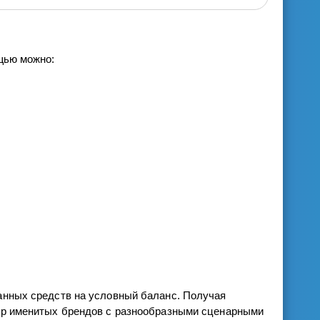
щью можно:
анных средств на условный баланс. Получая
игр именитых брендов с разнообразными сценарными