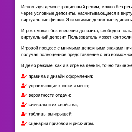
Используя демонстрационный режим, можно без рег
через условные депозиты, насчитывающиеся в вирту
виртуальные фишки. Эти мнимые денежные единицы 
Игрок сможет без внесения депозита, свободно пол
виртуальный депозит. Пользователь может контроли
Игровой процесс с мнимыми денежными знаками нич
получая полноценное представление о его возможно
В демо режиме, как и в игре на деньги, точно такие же
правила и дизайн оформления;
управляющие кнопки и меню;
вероятности отдачи;
символы и их свойства;
таблицы выигрышей;
сценарии призовой и риск-игры.