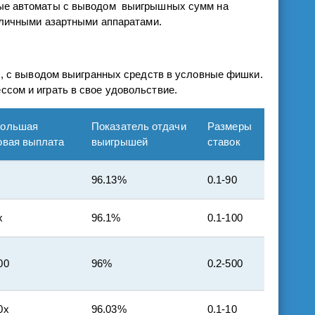
овые автоматы с выводом выигрышных сумм на
азличными азартными аппаратами.
х, с выводом выигранных средств в условные фишки.
сом и играть в свое удовольствие.
ольшая
Показатель отдачи
Размеры
овая выплата
выигрышей
ставок
96.13%
0.1-90
x
96.1%
0.1-100
00
96%
0.2-500
0x
96.03%
0.1-10