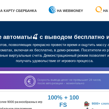
А КАРТУ СБЕРБАНКА
НА WEBMONEY
НА 
е автоматы🍒 с выводом бесплатно и
ов, позволяющих прекрасно провести время и ощутить массу а
томатах, включая их бесплатно, в демо-режиме. Посетители из 
вные виртуальные счета. Демонстрационный режим позволяет иг
получать удовольствие от игрового процесса.
Скорость вывода денег не превышает 24 часов,
после авторизации – моментально
100% + 100
олее 9000 разнообразных игр
FS
9000+ слот
обильное приложение