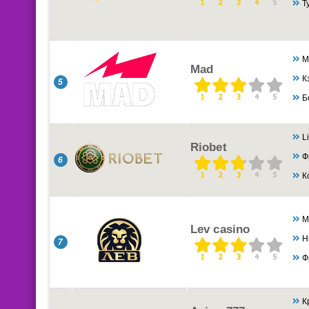
Т
М
Mad
К
5
Бо
Li
Riobet
Ф
6
К
М
Lev casino
Н
7
Ф
К