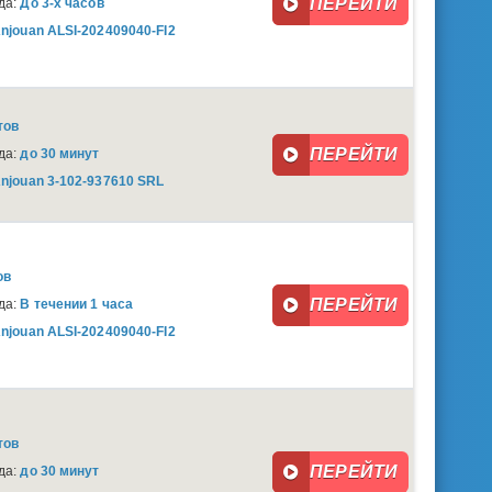
ПЕРЕЙТИ
да:
До 3-х часов
njouan ALSI-202409040-FI2
тов
ПЕРЕЙТИ
да:
до 30 минут
njouan 3-102-937610 SRL
ов
ПЕРЕЙТИ
да:
В течении 1 часа
njouan ALSI-202409040-FI2
тов
ПЕРЕЙТИ
да:
до 30 минут