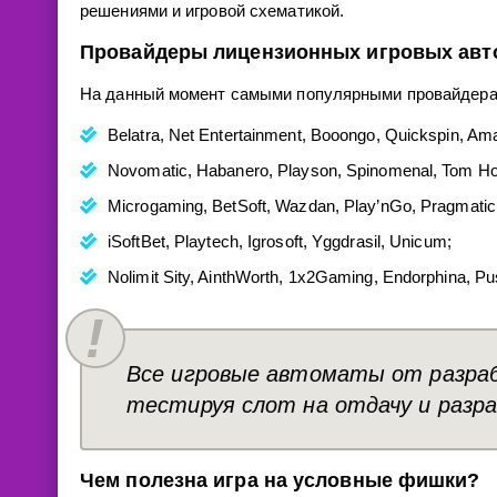
решениями и игровой схематикой.
Провайдеры лицензионных игровых авт
На данный момент самыми популярными провайдер
Belatra, Net Entertainment, Booongo, Quickspin, Amat
Novomatic, Habanero, Playson, Spinomenal, Tom Ho
Microgaming, BetSoft, Wazdan, Play’nGo, Pragmatic
iSoftBet, Playtech, Igrosoft, Yggdrasil, Unicum;
Nolimit Sity, AinthWorth, 1x2Gaming, Endorphina, P
Все игровые автоматы от разраб
тестируя слот на отдачу и разр
Чем полезна игра на условные фишки?