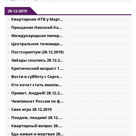
28-12-2019
Квартирник НТВ у Маргулиса. Юрий Гальцев 28.12.2019
Прощание Николай Караченцов 28.12.2019
Международная пилорама 28.12.2019
Центральное телевидение (28.12.2019)
Постскриптум (28.12.2019)
Звёзды сошлись 28.12.2019
Критический возраст 1 серия 2 серия 3 серия 4 серия (28.12.2019)
Вести в субботу с Сергеем Брилёвым 28.12.2019
Кто хочет стать миллионером? 28.12.2019 - Леонид Бичевин и Антон Момот
Привет, Андрей! 28.12.2019
Чемпионат России по фигурному катанию. Женщины. Произвольная программа. Прямой эфир (28.12.2019)
Своя игра 28.12.2019
Поедем, поедим! 28.12.2019 Индонезия
Квартирный вопрос 28.12.2019 - Шла собака по роялю
Еда живая и мертвая 28.12.2019