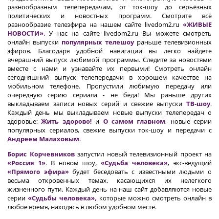
разнообразным телепередачам, от ток-шоу до серьёзных
политических и новостных программ. Смотрите всё
разнообразие телеэфира на нашем сайте livedom2.ru
«ЖИВЫЕ
НОВОСТИ»
. У нас на сайте livedom2.ru Вы можете смотреть
онлайн выпуски
популярных телешоу
раньше телевизионных
эфиров. Благодаря удобной навигации вы легко найдете
вчерашний выпуск любимой программы. Следите за новостями
вместе с нами и узнавайте их первыми! Смотреть онлайн
сегодняшний выпуск телепередачи в хорошем качестве на
мобильном телефоне. Пропустили любимую передачу или
очередную серию сериала - не беда! Мы раньше других
выкладываем записи новых серий и свежие выпуски
ТВ-шоу
.
Каждый день мы выкладываем новые выпуски телепередач о
здоровье:
Жить здорово!
и
О самом главном
, новые серии
популярных сериалов, свежие выпуски ток-шоу и передачи с
Андреем Малаховым
.
Борис Корчевников
запустил новый телевизионный проект на
«Россия 1»
. В новом шоу,
«Судьба человека»
, экс-ведущий
«Прямого эфира»
будет беседовать с известными людьми о
весьма откровенных темах, касающихся их нелегкого
жизненного пути. Каждый день на наш сайт добавляются новые
серии
«Судьбы человека»,
которые можно смотреть онлайн в
любое время, находясь в любом удобном месте.