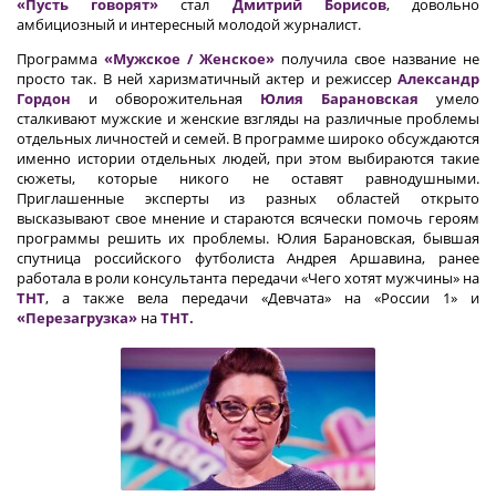
«Пусть говорят»
стал
Дмитрий Борисов
, довольно
амбициозный и интересный молодой журналист.
Программа
«Мужское / Женское»
получила свое название не
просто так. В ней харизматичный актер и режиссер
Александр
Гордон
и обворожительная
Юлия Барановская
умело
сталкивают мужские и женские взгляды на различные проблемы
отдельных личностей и семей. В программе широко обсуждаются
именно истории отдельных людей, при этом выбираются такие
сюжеты, которые никого не оставят равнодушными.
Приглашенные эксперты из разных областей открыто
высказывают свое мнение и стараются всячески помочь героям
программы решить их проблемы. Юлия Барановская, бывшая
спутница российского футболиста Андрея Аршавина, ранее
работала в роли консультанта передачи «Чего хотят мужчины» на
ТНТ
, а также вела передачи «Девчата» на «России 1» и
«Перезагрузка»
на
ТНТ.