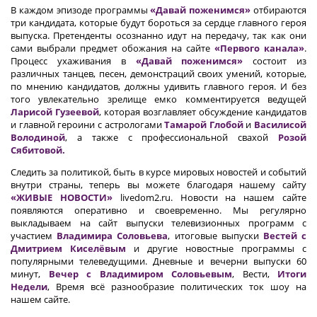
В каждом эпизоде программы
«Давай поженимся»
отбираются
три кандидата, которые будут бороться за сердце главного героя
выпуска. Претенденты осознанно идут на передачу, так как они
сами выбрали предмет обожания на сайте
«Первого канала»
.
Процесс ухаживания в
«Давай поженимся»
состоит из
различных танцев, песен, демонстраций своих умений, которые,
по мнению кандидатов, должны удивить главного героя. И без
того увлекательно зрелище емко комментируется ведущей
Ларисой Гузеевой
, которая возглавляет обсуждение кандидатов
и главной героини с астрологами
Тамарой Глобой
и
Василисой
Володиной
, а также с профессиональной свахой
Розой
Сябитовой.
Следить за политикой, быть в курсе мировых новостей и событий
внутри страны, теперь вы можете благодаря нашему сайту
«ЖИВЫЕ НОВОСТИ»
livedom2.ru. Новости на нашем сайте
появляются оперативно и своевременно. Мы регулярно
выкладываем на сайт выпуски телевизионных программ с
участием
Владимира Соловьева
, итоговые выпуски
Вестей с
Дмитрием Киселёвым
и другие новостные программы с
популярными телеведущими. Дневные и вечерни выпуски 60
минут,
Вечер с Владимиром Соловьевым
, Вести,
Итоги
Недели
, Время всё разнообразие политических ток шоу на
нашем сайте.