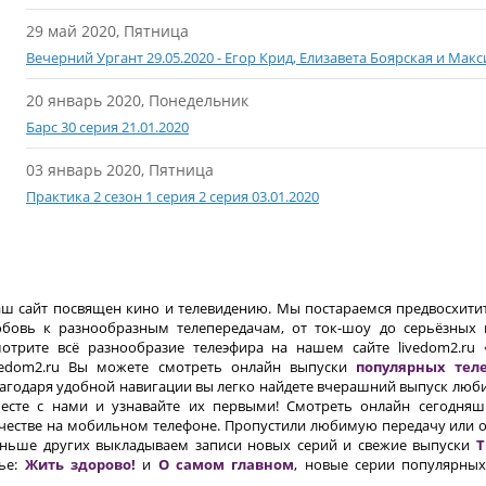
29 май 2020, Пятница
Вечерний Ургант 29.05.2020 - Егор Крид, Елизавета Боярская и Мак
20 январь 2020, Понедельник
Барс 30 серия 21.01.2020
03 январь 2020, Пятница
Практика 2 сезон 1 серия 2 серия 03.01.2020
ш сайт посвящен кино и телевидению. Мы постараемся предвосхит
бовь к разнообразным телепередачам, от ток-шоу до серьёзных 
отрите всё разнообразие телеэфира на нашем сайте livedom2.ru
vedom2.ru Вы можете смотреть онлайн выпуски
популярных тел
агодаря удобной навигации вы легко найдете вчерашний выпуск люб
есте с нами и узнавайте их первыми! Смотреть онлайн сегодня
честве на мобильном телефоне. Пропустили любимую передачу или о
ньше других выкладываем записи новых серий и свежие выпуски
Т
вье:
Жить здорово!
и
О самом главном
, новые серии популярных