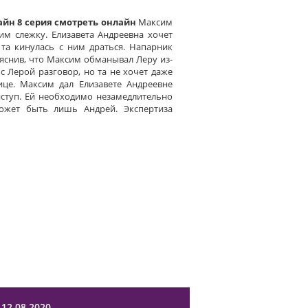
лайн 8 серия смотреть онлайн
Максим
им слежку. Елизавета Андреевна хочет
 та кинулась с ним драться. Напарник
яснив, что Максим обманывал Леру из-
 с Лерой разговор, но та не хочет даже
це. Максим дал Елизавете Андреевне
ступ. Ей необходимо незамедлительно
ожет быть лишь Андрей. Экспертиза
12.08.2020