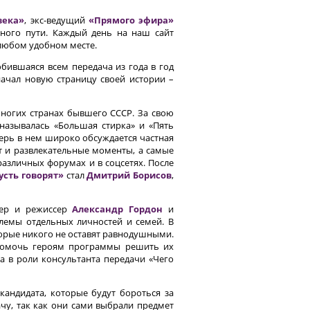
века»
, экс-ведущий
«Прямого эфира»
нного пути. Каждый день на наш сайт
любом удобном месте.
юбившаяся всем передача из года в год
ачал новую страницу своей истории –
многих странах бывшего СССР. За свою
 называлась «Большая стирка» и «Пять
перь в нем широко обсуждается частная
т и развлекательные моменты, а самые
азличных форумах и в соцсетях. После
усть говорят»
стал
Дмитрий Борисов
,
тер и режиссер
Александр Гордон
и
лемы отдельных личностей и семей. В
орые никого не оставят равнодушными.
 помочь героям программы решить их
а в роли консультанта передачи «Чего
андидата, которые будут бороться за
ачу, так как они сами выбрали предмет