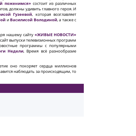
й поженимся»
состоит из различных
тов, должны удивить главного героя. И
рисой Гузеевой
, которая возглавляет
бой
и
Василисой Володиной
, а также с
даря нашему сайту
«ЖИВЫЕ НОВОСТИ»
а сайт выпуски телевизионных программ
овостные программы с популярными
оги Недели
, Время всё разнообразие
летие оно покоряет сердца миллионов
нравится наблюдать за происходящим, то