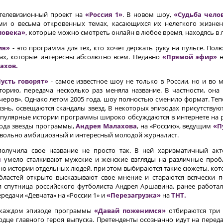
телевизионный проект на
«Россия 1»
. В новом шоу,
«Судьба чело
ми о весьма откровенных темах, касающихся их нелегкого жизне
ловека»,
которые можно смотреть онлайн в любое время, находясь в 
ия»
- это программа для тех, кто хочет держать руку на пульсе. Пол
мах, которые интересны абсолютно всем. Недавно
«Прямой эфир»
н
ахов.
усть говорят»
- самое известное шоу не только в России, но и во 
торию, передача несколько раз меняла название. В частности, она
черов». Однако летом 2005 года, шоу полностью сменило формат. Те
знь, освещаются скандалы звезд. В некоторых эпизодах присутствую
пулярные истории программы широко обсуждаются в интернете на р
ода звезды программы,
Андрея Малахова
, на «Россию», ведущим
«П
вольно амбициозный и интересный молодой журналист.
олучила свое название не просто так. В ней харизматичный ак
я
умело сталкивают мужские и женские взгляды на различные проб
 истории отдельных людей, при этом выбираются такие сюжеты, кот
бластей открыто высказывают свое мнение и стараются всячески
спутница российского футболиста Андрея Аршавина, ранее работал
передачи «Девчата» на «России 1» и
«Перезагрузка»
на
ТНТ.
каждом эпизоде программы
«Давай поженимся»
отбираются три к
рдце главного героя выпуска. Претенденты осознанно идут на перед