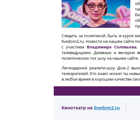
об
та
бе
об
пр
Следить за политикой, быть в курсе 
livedom2.ru. Новости на нашем сайте 
с участием
Владимира Соловьева
,
телеведущими. Дневные и вечерни 
политических ток шоу на нашем сайте.
Легендарное реалити-шоу Дом-2 выхо
телезрителей. Кто знает может ты новы
в любое время в хорошем качестве смо
Кинотеатр на
livedom2.ru