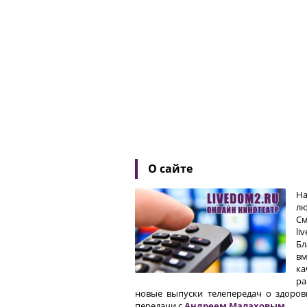
О сайте
На
лю
См
li
Бл
вм
ка
ра
новые выпуски телепередач о здоро
передачи с
Андреем Малаховым
.