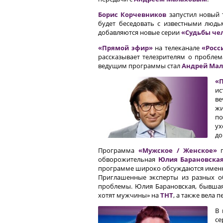
Борис Корчевников
запустил новый 
будет беседовать с известными людь
добавляются новые серии
«Судьбы че
«Прямой эфир»
на телеканале
«Росс
рассказывает телезрителям о пробле
ведущим программы стал
Андрей Мал
«П
ис
ве
жи
по
ух
до
Программа
«Мужское / Женское»
п
обворожительная
Юлия Барановска
программе широко обсуждаются именно
Приглашенные эксперты из разных о
проблемы. Юлия Барановская, бывшая 
хотят мужчины» на
ТНТ
, а также вела 
В 
се