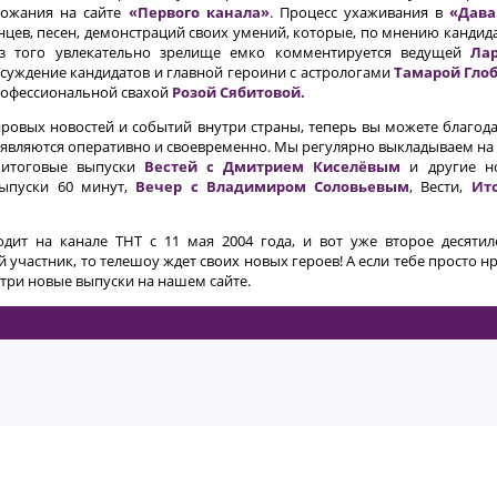
ожания на сайте
«Первого канала»
. Процесс ухаживания в
«Дава
нцев, песен, демонстраций своих умений, которые, по мнению кандида
з того увлекательно зрелище емко комментируется ведущей
Ла
суждение кандидатов и главной героини с астрологами
Тамарой Гло
офессиональной свахой
Розой Сябитовой.
мировых новостей и событий внутри страны, теперь вы можете благо
появляются оперативно и своевременно. Мы регулярно выкладываем н
 итоговые выпуски
Вестей с Дмитрием Киселёвым
и другие н
выпуски 60 минут,
Вечер с Владимиром Соловьевым
, Вести,
Ит
дит на канале ТНТ с 11 мая 2004 года, и вот уже второе десяти
й участник, то телешоу ждет своих новых героев! А если тебе просто 
три новые выпуски на нашем сайте.