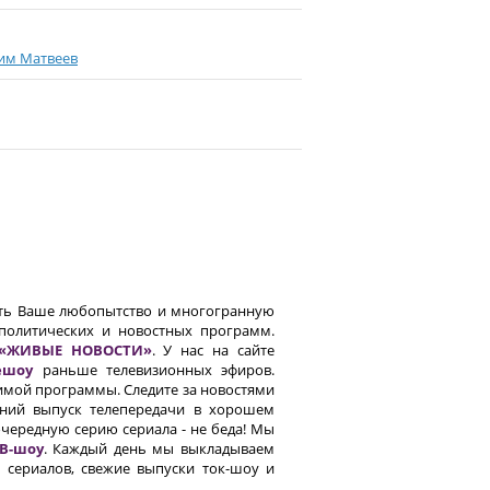
сим Матвеев
ить Ваше любопытство и многогранную
политических и новостных программ.
«ЖИВЫЕ НОВОСТИ»
. У нас на сайте
ешоу
раньше телевизионных эфиров.
имой программы. Следите за новостями
шний выпуск телепередачи в хорошем
чередную серию сериала - не беда! Мы
В-шоу
. Каждый день мы выкладываем
 сериалов, свежие выпуски ток-шоу и