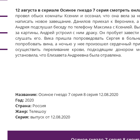
12 августа в сериале Осиное гнездо 7 серия смотреть он
провел обыск комнаты Ксении и осознал, что она вела за н
написать новое завещание. Данилов приехал к Веронике, а
Андрея подслушал беседу по телефону Максима с Ксенией. Вы
за картины, Андрей устроил с ним драку. Он пробует завести
слушать его. Вика пришла попроведовать Сергея в больни
попробовать вина, а ночью у нее произошел сердечный при
осуществить переливание крови, подходящим донором м
установила, что Елизавета Андреевна была отравлена.
Название:
Осиное гнездо 7 серия 8 серия 12.08.2020
Год:
2020
Страна:
Россия
Жанр:
Телешоу
Серия:
выпуск от 12.08.2020
Осиное гнездо 7 серия 8 серия 