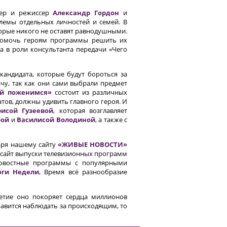
тер и режиссер
Александр Гордон
и
лемы отдельных личностей и семей. В
орые никого не оставят равнодушными.
 помочь героям программы решить их
а в роли консультанта передачи «Чего
андидата, которые будут бороться за
ачу, так как они сами выбрали предмет
й поженимся»
состоит из различных
тов, должны удивить главного героя. И
рисой Гузеевой
, которая возглавляет
бой
и
Василисой Володиной
, а также с
даря нашему сайту
«ЖИВЫЕ НОВОСТИ»
а сайт выпуски телевизионных программ
овостные программы с популярными
оги Недели
, Время всё разнообразие
летие оно покоряет сердца миллионов
нравится наблюдать за происходящим, то