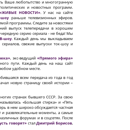
ить Ваше любопытство и многогранную
политических и новостных программ.
«ЖИВЫЕ НОВОСТИ»
. У нас на сайте
ешоу
раньше телевизионных эфиров.
имой программы. Следите за новостями
шний выпуск телепередачи в хорошем
чередную серию сериала - не беда! Мы
В-шоу
. Каждый день мы выкладываем
 сериалов, свежие выпуски ток-шоу и
века»
, экс-ведущий
«Прямого эфира»
нного пути. Каждый день на наш сайт
любом удобном месте.
юбившаяся всем передача из года в год
ачал новую страницу своей истории –
многих странах бывшего СССР. За свою
 называлась «Большая стирка» и «Пять
перь в нем широко обсуждается частная
т и развлекательные моменты, а самые
азличных форумах и в соцсетях. После
усть говорят»
стал
Дмитрий Борисов
,