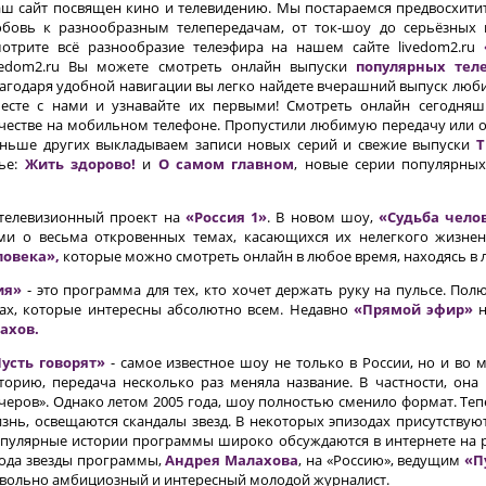
ш сайт посвящен кино и телевидению. Мы постараемся предвосхит
бовь к разнообразным телепередачам, от ток-шоу до серьёзных 
отрите всё разнообразие телеэфира на нашем сайте livedom2.ru
vedom2.ru Вы можете смотреть онлайн выпуски
популярных тел
агодаря удобной навигации вы легко найдете вчерашний выпуск люб
есте с нами и узнавайте их первыми! Смотреть онлайн сегодня
честве на мобильном телефоне. Пропустили любимую передачу или о
ньше других выкладываем записи новых серий и свежие выпуски
Т
вье:
Жить здорово!
и
О самом главном
, новые серии популярных
телевизионный проект на
«Россия 1»
. В новом шоу,
«Судьба чело
ми о весьма откровенных темах, касающихся их нелегкого жизне
ловека»,
которые можно смотреть онлайн в любое время, находясь в 
ия»
- это программа для тех, кто хочет держать руку на пульсе. Пол
мах, которые интересны абсолютно всем. Недавно
«Прямой эфир»
н
ахов.
усть говорят»
- самое известное шоу не только в России, но и во 
торию, передача несколько раз меняла название. В частности, она
черов». Однако летом 2005 года, шоу полностью сменило формат. Те
знь, освещаются скандалы звезд. В некоторых эпизодах присутствую
пулярные истории программы широко обсуждаются в интернете на р
ода звезды программы,
Андрея Малахова
, на «Россию», ведущим
«П
вольно амбициозный и интересный молодой журналист.