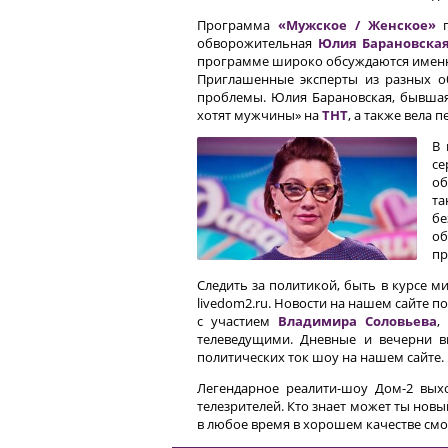
Программа
«Мужское / Женское»
п
обворожительная
Юлия Барановска
программе широко обсуждаются именно
Приглашенные эксперты из разных о
проблемы. Юлия Барановская, бывшая 
хотят мужчины» на
ТНТ
, а также вела 
В 
се
об
та
бе
об
пр
Следить за политикой, быть в курсе 
livedom2.ru. Новости на нашем сайте 
с участием
Владимира Соловьева
,
телеведущими. Дневные и вечерни 
политических ток шоу на нашем сайте.
Легендарное реалити-шоу Дом-2 выхо
телезрителей. Кто знает может ты новы
в любое время в хорошем качестве смо