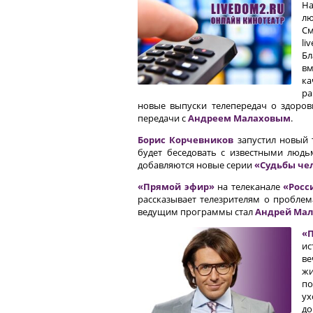
На
лю
См
li
Бл
вм
ка
ра
новые выпуски телепередач о здоро
передачи с
Андреем Малаховым
.
Борис Корчевников
запустил новый 
будет беседовать с известными людь
добавляются новые серии
«Судьбы че
«Прямой эфир»
на телеканале
«Росс
рассказывает телезрителям о пробле
ведущим программы стал
Андрей Мал
«П
ис
ве
жи
по
ух
до