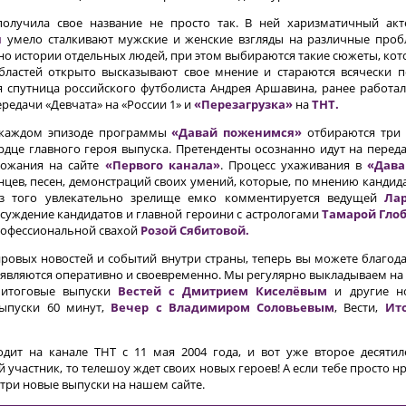
олучила свое название не просто так. В ней харизматичный ак
я
умело сталкивают мужские и женские взгляды на различные проб
 истории отдельных людей, при этом выбираются такие сюжеты, кот
бластей открыто высказывают свое мнение и стараются всячески
спутница российского футболиста Андрея Аршавина, ранее работал
передачи «Девчата» на «России 1» и
«Перезагрузка»
на
ТНТ.
каждом эпизоде программы
«Давай поженимся»
отбираются три к
рдце главного героя выпуска. Претенденты осознанно идут на перед
ожания на сайте
«Первого канала»
. Процесс ухаживания в
«Дава
нцев, песен, демонстраций своих умений, которые, по мнению кандида
з того увлекательно зрелище емко комментируется ведущей
Ла
суждение кандидатов и главной героини с астрологами
Тамарой Гло
офессиональной свахой
Розой Сябитовой.
мировых новостей и событий внутри страны, теперь вы можете благо
появляются оперативно и своевременно. Мы регулярно выкладываем н
 итоговые выпуски
Вестей с Дмитрием Киселёвым
и другие н
выпуски 60 минут,
Вечер с Владимиром Соловьевым
, Вести,
Ит
дит на канале ТНТ с 11 мая 2004 года, и вот уже второе десяти
й участник, то телешоу ждет своих новых героев! А если тебе просто 
три новые выпуски на нашем сайте.