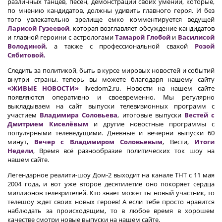
различных танцев, песен, демонстраций своих умений, которые,
по мнению кандидатов, должны удивить главного героя. И без
того увлекательно зрелище емко комментируется ведущей
Ларисой Гузеевой
, которая возглавляет обсуждение кандидатов
и главной героини с астрологами
Тамарой Глобой
и
Василисой
Володиной
, а также с профессиональной свахой
Розой
Сябитовой.
Следить за политикой, быть в курсе мировых новостей и событий
внутри страны, теперь вы можете благодаря нашему сайту
«ЖИВЫЕ НОВОСТИ»
livedom2.ru. Новости на нашем сайте
появляются оперативно и своевременно. Мы регулярно
выкладываем на сайт выпуски телевизионных программ с
участием
Владимира Соловьева
, итоговые выпуски
Вестей с
Дмитрием Киселёвым
и другие новостные программы с
популярными телеведущими. Дневные и вечерни выпуски 60
минут,
Вечер с Владимиром Соловьевым
, Вести,
Итоги
Недели
, Время всё разнообразие политических ток шоу на
нашем сайте.
Легендарное реалити-шоу Дом-2 выходит на канале ТНТ с 11 мая
2004 года, и вот уже второе десятилетие оно покоряет сердца
миллионов телезрителей. Кто знает может ты новый участник, то
телешоу ждет своих новых героев! А если тебе просто нравится
наблюдать за происходящим, то в любое время в хорошем
качестве смотри новые выпуски на нашем сайте.