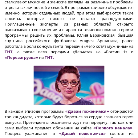
сталкивают мужские и женские взгляды на различные проблемы
отдельных личностей и семей. В программе широко обсуждаются
именно истории отдельных людей, при этом выбираются такие
сюжеты, которые никого не оставят равнодушными.
Приглашенные эксперты из разных областей открыто
высказывают свое мнение и стараются всячески помочь героям
программы решить их проблемы. Юлия Барановская, бывшая
спутница российского футболиста Андрея Аршавина, ранее
работала в роли консультанта передачи «Чего хотят мужчины» на
ТНТ
, а также вела передачи «Девчата» на «России 1» и
«Перезагрузка»
на
ТНТ.
В каждом эпизоде программы
«Давай поженимся»
отбираются
три кандидата, которые будут бороться за сердце главного героя
выпуска. Претенденты осознанно идут на передачу, так как они
сами выбрали предмет обожания на сайте
«Первого канала»
.
Процесс ухаживания в
«Давай поженимся»
состоит из