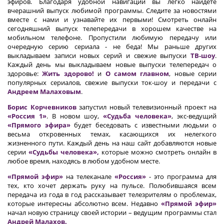
эфиров. Благодаря удобной навигации вы легко найдете
вчерашний выпуск любимой программы. Следите за новостями
вместе с нами и узнавайте их первыми! Смотреть онлайн
сегодняшний выпуск телепередачи в хорошем качестве на
мобильном телефоне. Пропустили любимую передачу или
очередную серию сериала - не беда! Мы раньше других
выкладываем записи новых серий и свежие выпуски
ТВ-шоу
.
Каждый день мы выкладываем новые выпуски телепередач о
здоровье:
Жить здорово!
и
О самом главном
, новые серии
популярных сериалов, свежие выпуски ток-шоу и передачи с
Андреем Малаховым
.
Борис Корчевников
запустил новый телевизионный проект на
«Россия 1»
. В новом шоу,
«Судьба человека»
, экс-ведущий
«Прямого эфира»
будет беседовать с известными людьми о
весьма откровенных темах, касающихся их нелегкого
жизненного пути. Каждый день на наш сайт добавляются новые
серии
«Судьбы человека»,
которые можно смотреть онлайн в
любое время, находясь в любом удобном месте.
«Прямой эфир»
на телеканале
«Россия»
- это программа для
тех, кто хочет держать руку на пульсе. Полюбившаяся всем
передача из года в год рассказывает телезрителям о проблемах,
которые интересны абсолютно всем. Недавно
«Прямой эфир»
начал новую страницу своей истории – ведущим программы стал
Андрей Малахов.