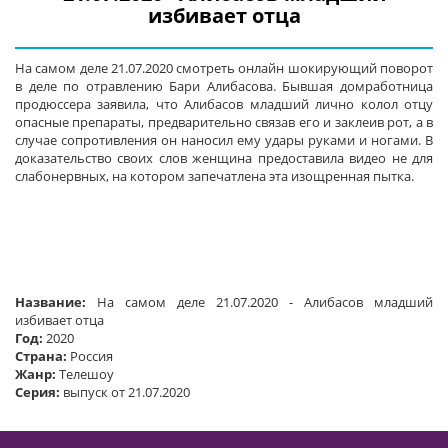
избивает отца
На самом деле 21.07.2020 смотреть онлайн шокирующий поворот
в деле по отравлению Бари Алибасова. Бывшая домработница
продюссера заявила, что Алибасов младший лично колол отцу
опасные препараты, предварительно связав его и заклеив рот, а в
случае сопротивления он наносил ему удары руками и ногами. В
доказательство своих слов женщина предоставила видео не для
слабонервных, на котором запечатлена эта изощренная пытка.
Название:
На самом деле 21.07.2020 - Алибасов младший
избивает отца
Год:
2020
Страна:
Россия
Жанр:
Телешоу
Серия:
выпуск от 21.07.2020