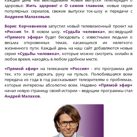
Каждый день мы выкладываем новые выпуски телепередач о
здоровье:
Жить здорово!
и
О самом главном
, новые серии
популярных сериалов, свежие выпуски ток-шоу и передачи с
Андреем Малаховым
.
Борис Корчевников
запустил новый телевизионный проект на
«Россия 1»
. В новом шоу,
«Судьба человека»
, экс-ведущий
«Прямого эфира»
будет беседовать с известными людьми о
весьма откровенных темах, касающихся их нелегкого
жизненного пути. Каждый день на наш сайт добавляются новые
серии
«Судьбы человека»,
которые можно смотреть онлайн в
любое время, находясь в любом удобном месте.
«Прямой эфир»
на телеканале
«Россия»
- это программа для
тех, кто хочет держать руку на пульсе. Полюбившаяся всем
передача из года в год рассказывает телезрителям о проблемах,
которые интересны абсолютно всем. Недавно
«Прямой эфир»
начал новую страницу своей истории – ведущим программы стал
Андрей Малахов.