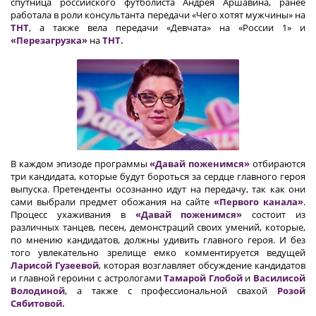
спутница российского футболиста Андрея Аршавина, ранее
работала в роли консультанта передачи «Чего хотят мужчины» на
ТНТ
, а также вела передачи «Девчата» на «России 1» и
«Перезагрузка»
на
ТНТ.
В каждом эпизоде программы
«Давай поженимся»
отбираются
три кандидата, которые будут бороться за сердце главного героя
выпуска. Претенденты осознанно идут на передачу, так как они
сами выбрали предмет обожания на сайте
«Первого канала»
.
Процесс ухаживания в
«Давай поженимся»
состоит из
различных танцев, песен, демонстраций своих умений, которые,
по мнению кандидатов, должны удивить главного героя. И без
того увлекательно зрелище емко комментируется ведущей
Ларисой Гузеевой
, которая возглавляет обсуждение кандидатов
и главной героини с астрологами
Тамарой Глобой
и
Василисой
Володиной
, а также с профессиональной свахой
Розой
Сябитовой.