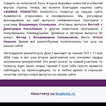
Следить за политикой, быть в курсе мировых новостей и событий
внутри страны, теперь вы можете благодаря нашему сайту
«ЖИВЫЕ НОВОСТИ»
livedom2.ru. Новости на нашем сайте
появляются оперативно и своевременно. Мы регулярно
выкладываем на сайт выпуски телевизионных программ с
участием
Владимира Соловьева
, итоговые выпуски
Вестей с
Дмитрием Киселёвым
и другие новостные программы с
популярными телеведущими. Дневные и вечерни выпуски 60
минут,
Вечер с Владимиром Соловьевым
, Вести,
Итоги
Недели
, Время всё разнообразие политических ток шоу на
нашем сайте.
Легендарное реалити-шоу Дом-2 выходит на канале ТНТ с 11 мая
2004 года, и вот уже второе десятилетие оно покоряет сердца
миллионов телезрителей. Кто знает может ты новый участник, то
телешоу ждет своих новых героев! А если тебе просто нравится
наблюдать за происходящим, то в любое время в хорошем
качестве смотри новые выпуски на нашем сайте.
Кинотеатр на
livedom2.ru