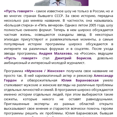
«Пусть говорят»
- самое известное шоу не только в России, но и
во многих странах бывшего СССР. За свою историю, передача
несколько раз меняла название. В частности, она называлась
«Большая стирка» и «Пять вечеров». Однако летом 2005 года, шоу
полностью сменило формат. Теперь в нем широко обсуждается
частная жизнь, освещаются скандалы звезд. В некоторых
эпизодах присутствуют и развлекательные моменты, а самые
популярные истории программы широко обсуждаются в
интернете на различных форумах и в соцсетях. После ухода
звезды программы,
Андрея Малахова
, на «Россию», ведущим
«Пусть говорят»
стал
Дмитрий Борисов
, довольно
амбициозный и интересный молодой журналист.
Программа
«Мужское / Женское»
получила свое название не
просто так. В ней харизматичный актер и режиссер
Александр
Гордон
и обворожительная
Юлия Барановская
умело
сталкивают мужские и женские взгляды на различные проблемы
отдельных личностей и семей. В программе широко обсуждаются
именно истории отдельных людей, при этом выбираются такие
сюжеты, которые никого не оставят равнодушными.
Приглашенные эксперты из разных областей открыто
высказывают свое мнение и стараются всячески помочь героям
программы решить их проблемы. Юлия Барановская, бывшая