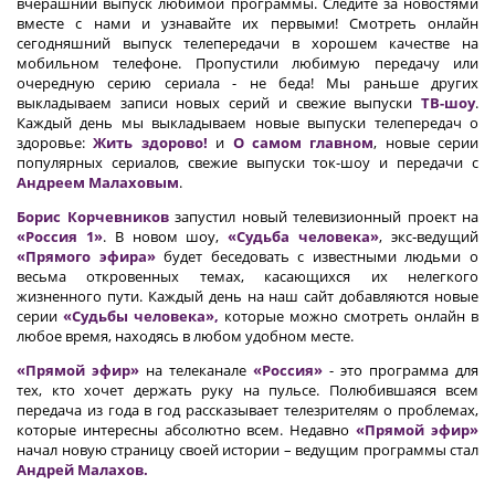
вчерашний выпуск любимой программы. Следите за новостями
вместе с нами и узнавайте их первыми! Смотреть онлайн
сегодняшний выпуск телепередачи в хорошем качестве на
мобильном телефоне. Пропустили любимую передачу или
очередную серию сериала - не беда! Мы раньше других
выкладываем записи новых серий и свежие выпуски
ТВ-шоу
.
Каждый день мы выкладываем новые выпуски телепередач о
здоровье:
Жить здорово!
и
О самом главном
, новые серии
популярных сериалов, свежие выпуски ток-шоу и передачи с
Андреем Малаховым
.
Борис Корчевников
запустил новый телевизионный проект на
«Россия 1»
. В новом шоу,
«Судьба человека»
, экс-ведущий
«Прямого эфира»
будет беседовать с известными людьми о
весьма откровенных темах, касающихся их нелегкого
жизненного пути. Каждый день на наш сайт добавляются новые
серии
«Судьбы человека»,
которые можно смотреть онлайн в
любое время, находясь в любом удобном месте.
«Прямой эфир»
на телеканале
«Россия»
- это программа для
тех, кто хочет держать руку на пульсе. Полюбившаяся всем
передача из года в год рассказывает телезрителям о проблемах,
которые интересны абсолютно всем. Недавно
«Прямой эфир»
начал новую страницу своей истории – ведущим программы стал
Андрей Малахов.