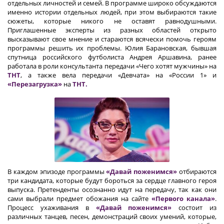
отдельных личностей и семей. В программе широко обсуждаются
именно истории отдельных людей, при этом выбираются такие
сюжеты, которые никого не оставят равнодушными.
Приглашенные эксперты из разных областей открыто
высказывают свое мнение и стараются всячески помочь героям
программы решить их проблемы. Юлия Барановская, бывшая
спутница российского футболиста Андрея Аршавина, ранее
работала в роли консультанта передачи «Чего хотят мужчины» на
ТНТ
, а также вела передачи «Девчата» на «России 1» и
«Перезагрузка»
на
ТНТ.
В каждом эпизоде программы
«Давай поженимся»
отбираются
три кандидата, которые будут бороться за сердце главного героя
выпуска. Претенденты осознанно идут на передачу, так как они
сами выбрали предмет обожания на сайте
«Первого канала»
.
Процесс ухаживания в
«Давай поженимся»
состоит из
различных танцев, песен, демонстраций своих умений, которые,