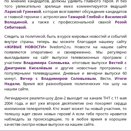
по мнению кандидатов, должны удивить главного героя. И без
того увлекательно зрелище емко комментируется ведущей
Ларисой Гузеевой
, которая возглавляет обсуждение кандидатов
и главной героини с астрологами
Тамарой Глобой
и
Василисой
Володиной
, а также с профессиональной свахой
Розой
Сябитовой.
Следить за политикой, быть в курсе мировых новостей и событий
внутри страны, теперь вы можете благодаря нашему сайту
«ЖИВЫЕ НОВОСТИ»
livedom2.ru. Новости на нашем сайте
появляются оперативно и своевременно. Мы регулярно
выкладываем на сайт выпуски телевизионных программ с
участием
Владимира Соловьева
, итоговые выпуски
Вестей с
Дмитрием Киселёвым
и другие новостные программы с
популярными телеведущими. Дневные и вечерни выпуски 60
минут,
Вечер с Владимиром Соловьевым
, Вести,
Итоги
Недели
, Время всё разнообразие политических ток шоу на
нашем сайте.
Легендарное реалити-шоу Дом-2 выходит на канале ТНТ с 11 мая
2004 года, и вот уже второе десятилетие оно покоряет сердца
миллионов телезрителей. Кто знает может ты новый участник, то
телешоу ждет своих новых героев! А если тебе просто нравится
наблюдать за происходящим, то в любое время в хорошем
качестве смотри новые выпуски на нашем сайте.