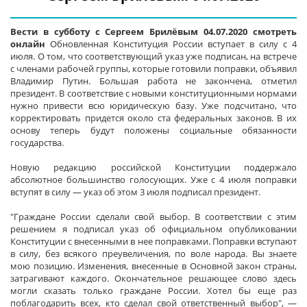
Вести в субботу с Сергеем Брилёвым 04.07.2020 смотреть
онлайн
Обновленная Конституция России вступает в силу с 4
июля. О том, что соответствующий указ уже подписан, на встрече
с членами рабочей группы, которые готовили поправки, объявил
Владимир Путин. Большая работа не закончена, отметил
президент. В соответствие с новыми конституционными нормами
нужно привести всю юридическую базу. Уже подсчитано, что
корректировать придется около ста федеральных законов. В их
основу теперь будут положены социальные обязанности
государства.
Новую редакцию российской Конституции поддержало
абсолютное большинство голосующих. Уже с 4 июля поправки
вступят в силу — указ об этом 3 июля подписал президент.
"Граждане России сделали свой выбор. В соответствии с этим
решением я подписал указ об официальном опубликовании
Конституции с внесенными в нее поправками. Поправки вступают
в силу, без всякого преувеличения, по воле народа. Вы знаете
мою позицию. Изменения, внесенные в Основной закон страны,
затрагивают каждого. Окончательное решающее слово здесь
могли сказать только граждане России. Хотел бы еще раз
поблагодарить всех, кто сделал свой ответственный выбор", —