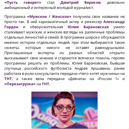
«Пусть говорят»
стал
Дмитрий Борисов
, довольно
амбициозный и интересный молодой журналист.
Программа
«Мужское / Женское»
получила свое название не
просто так. В ней харизматичный актер и режиссер
Александр
Гордон
и обворожительная
Юлия Барановская
умело
сталкивают мужские и женские взгляды на различные проблемы
отдельных личностей и семей. В программе широко обсуждаются
именно истории отдельных людей, при этом выбираются такие
сюжеты, которые никого не оставят равнодушными.
Приглашенные эксперты из разных областей открыто
высказывают свое мнение и стараются всячески помочь героям
программы решить их проблемы. Юлия Барановская, бывшая
спутница российского футболиста Андрея Аршавина, ранее
работала в роли консультанта передачи «Чего хотят мужчины» на
ТНТ
, а также вела передачи «Девчата» на «России 1» и
«Перезагрузка»
на
ТНТ.