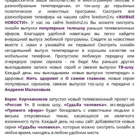
предвосхитить Ваше любопытство и многогранную любовь к
разнообразным телепередачам, от ток-шоу до серьёзных
политических и новостных программ. Смотрите всё
разнообразие телеэфира на нашем сайте livedom2.ru
«ЖИВЫЕ
НОВОСТИ»
. У нас на сайте livedom2.ru Вы можете смотреть
онлайн выпуски
популярных телешоу
раньше телевизионных
эфиров. Благодаря удобной навигации вы легко найдете
вчерашний выпуск любимой программы. Следите за новостями
вместе с нами и узнавайте их первыми! Смотреть онлайн
сегодняшний выпуск телепередачи в хорошем качестве на
мобильном телефоне. Пропустили любимую передачу или
очередную серию сериала - не беда! Мы раньше других
выкладываем записи новых серий и свежие выпуски
ТВ-шоу
.
Каждый день мы выкладываем новые выпуски телепередач о
здоровье:
Жить здорово!
и
О самом главном
, новые серии
популярных сериалов, свежие выпуски ток-шоу и передачи с
Андреем Малаховым
.
Борис Корчевников
запустил новый телевизионный проект на
«Россия 1»
. В новом шоу,
«Судьба человека»
, экс-ведущий
«Прямого эфира»
будет беседовать с известными людьми о
весьма откровенных темах, касающихся их нелегкого
жизненного пути. Каждый день на наш сайт добавляются новые
серии
«Судьбы человека»,
которые можно смотреть онлайн в
любое время, находясь в любом удобном месте.