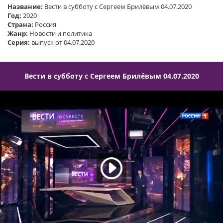
Название:
Вести в субботу с Сергеем Брилёвым 04.07.2020
Год:
2020
Страна:
Россия
Жанр:
Новости и политика
Серия:
выпуск от 04.07.2020
Вести в субботу с Сергеем Брилёвым 04.07.2020