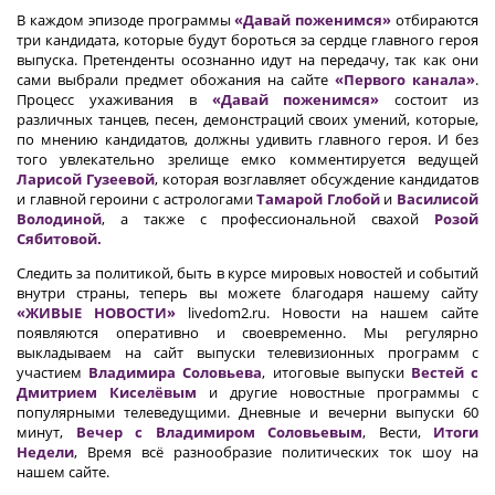
В каждом эпизоде программы
«Давай поженимся»
отбираются
три кандидата, которые будут бороться за сердце главного героя
выпуска. Претенденты осознанно идут на передачу, так как они
сами выбрали предмет обожания на сайте
«Первого канала»
.
Процесс ухаживания в
«Давай поженимся»
состоит из
различных танцев, песен, демонстраций своих умений, которые,
по мнению кандидатов, должны удивить главного героя. И без
того увлекательно зрелище емко комментируется ведущей
Ларисой Гузеевой
, которая возглавляет обсуждение кандидатов
и главной героини с астрологами
Тамарой Глобой
и
Василисой
Володиной
, а также с профессиональной свахой
Розой
Сябитовой.
Следить за политикой, быть в курсе мировых новостей и событий
внутри страны, теперь вы можете благодаря нашему сайту
«ЖИВЫЕ НОВОСТИ»
livedom2.ru. Новости на нашем сайте
появляются оперативно и своевременно. Мы регулярно
выкладываем на сайт выпуски телевизионных программ с
участием
Владимира Соловьева
, итоговые выпуски
Вестей с
Дмитрием Киселёвым
и другие новостные программы с
популярными телеведущими. Дневные и вечерни выпуски 60
минут,
Вечер с Владимиром Соловьевым
, Вести,
Итоги
Недели
, Время всё разнообразие политических ток шоу на
нашем сайте.