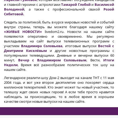
и главной героини с астрологами
Тамарой Глобой
и
Василисой
Володиной
, а также с профессиональной свахой
Розой
Сябитовой.
Следить за политикой, быть в курсе мировых новостей и событий
внутри страны, теперь вы можете благодаря нашему сайту
«ЖИВЫЕ НОВОСТИ»
livedom2.ru. Новости на нашем сайте
появляются оперативно и своевременно. Мы регулярно
выкладываем на сайт выпуски телевизионных программ с
участием
Владимира Соловьева
, итоговые выпуски
Вестей с
Дмитрием Киселёвым
и другие новостные программы с
популярными телеведущими. Дневные и вечерни выпуски 60
минут,
Вечер с Владимиром Соловьевым
, Вести,
Итоги
Недели
, Время всё разнообразие политических ток шоу на
нашем сайте.
Легендарное реалити-шоу Дом-2 выходит на канале ТНТ с 11 мая
2004 года, и вот уже второе десятилетие оно покоряет сердца
миллионов телезрителей. Кто знает может ты новый участник, то
телешоу ждет своих новых героев! А если тебе просто нравится
наблюдать за происходящим, то в любое время в хорошем
качестве смотри новые выпуски на нашем сайте.