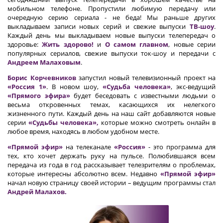
мобильном телефоне. Пропустили любимую передачу или
очередную серию сериала - не беда! Мы раньше других
выкладываем записи новых серий и свежие выпуски
ТВ-шоу
.
Каждый день мы выкладываем новые выпуски телепередач о
здоровье:
Жить здорово!
и
О самом главном
, новые серии
популярных сериалов, свежие выпуски ток-шоу и передачи с
Андреем Малаховым
.
Борис Корчевников
запустил новый телевизионный проект на
«Россия 1»
. В новом шоу,
«Судьба человека»
, экс-ведущий
«Прямого эфира»
будет беседовать с известными людьми о
весьма откровенных темах, касающихся их нелегкого
жизненного пути. Каждый день на наш сайт добавляются новые
серии
«Судьбы человека»,
которые можно смотреть онлайн в
любое время, находясь в любом удобном месте.
«Прямой эфир»
на телеканале
«Россия»
- это программа для
тех, кто хочет держать руку на пульсе. Полюбившаяся всем
передача из года в год рассказывает телезрителям о проблемах,
которые интересны абсолютно всем. Недавно
«Прямой эфир»
начал новую страницу своей истории – ведущим программы стал
Андрей Малахов.