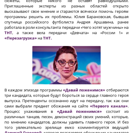
сюжеты, которые никого не оставят равнодушными.
Приглашенные эксперты из разных областей открыто
высказывают свое мнение и стараются всячески помочь героям
программы решить их проблемы. Юлия Барановская, бывшая
спутница российского футболиста Андрея Аршавина, ранее
работала в роли консультанта передачи «Чего хотят мужчины» на
ТНТ
, а также вела передачи «Девчата» на «России 1» и
«Перезагрузка»
на
ТНТ.
В каждом эпизоде программы
«Давай поженимся»
отбираются
три кандидата, которые будут бороться за сердце главного героя
выпуска. Претенденты осознанно идут на передачу, так как они
сами выбрали предмет обожания на сайте
«Первого канала»
.
Процесс ухаживания в
«Давай поженимся»
состоит из
различных танцев, песен, демонстраций своих умений, которые,
по мнению кандидатов, должны удивить главного героя. И без
того увлекательно зрелище емко комментируется ведущей
Ларисой Гузеевой
, которая возглавляет обсуждение кандидатов